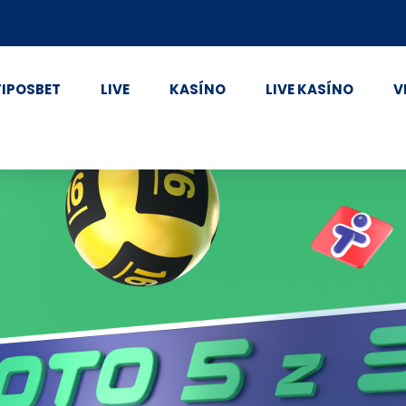
TIPOSBET
LIVE
KASÍNO
LIVE KASÍNO
V