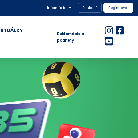
Informácie
Prihlásiť
Registrovať
IRTUÁLKY
Reklamácie a
podnety