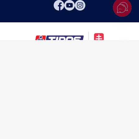
Hore
Zákaz hrania hazardných hier osobám mladším ako 18 rokov.
Hazardné hry predstavujú riziko vysokých finančných strát.
Nadmerné hranie prináša so sebou možné
zdravotné riziká.
V prípade potreby môžete kontaktovať
Linku pomoci pre problémy s
hraním,
resp. kontaktovať relevantnú
špecializovanú zdravotnícku
inštitúciu pôsobiacu v oblasti prevencie, diagnostiky a liečby látkových
a nelátkových závislostí.
Webové sídlo
správcu registra vylúčených osôb.
TIPOS využíva spravodajstvo a fotografie tlačovej agentúry TASR.