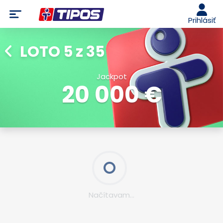
Prihlásiť
LOTO 5 z 35
Jackpot
20 000 €
Načítavam...