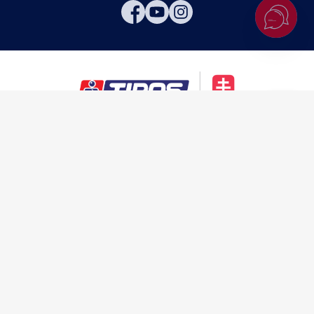
Hore
Zákaz hrania hazardných hier osobám mladším ako 18 rokov.
Hazardné hry predstavujú riziko vysokých finančných strát.
Nadmerné hranie prináša so sebou možné
zdravotné riziká.
V prípade potreby môžete kontaktovať
Linku pomoci pre problémy s
hraním,
resp. kontaktovať relevantnú
špecializovanú zdravotnícku
inštitúciu pôsobiacu v oblasti prevencie, diagnostiky a liečby látkových
a nelátkových závislostí.
Webové sídlo
správcu registra vylúčených osôb.
TIPOS využíva spravodajstvo a fotografie tlačovej agentúry TASR.